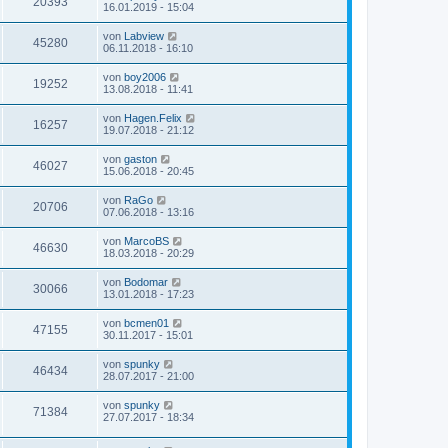
20393
16.01.2019 - 15:04
von
Labview
45280
06.11.2018 - 16:10
von
boy2006
19252
13.08.2018 - 11:41
von
Hagen.Felix
16257
19.07.2018 - 21:12
von
gaston
46027
15.06.2018 - 20:45
von
RaGo
20706
07.06.2018 - 13:16
von
MarcoBS
46630
18.03.2018 - 20:29
von
Bodomar
30066
13.01.2018 - 17:23
von
bcmen01
47155
30.11.2017 - 15:01
von
spunky
46434
28.07.2017 - 21:00
von
spunky
71384
27.07.2017 - 18:34