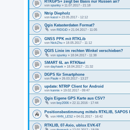
RTKGPS+ zeigt bei Basis nur Russen an?
von
spunky
» 11.07.2017 - 21:18
Ntrip Diepholz
von
kassl
» 23.05.2017 - 12:12
Qgis Katasterdaten Format?
von
RIDGiD
» 21.04.2017 - 11:05
GNSS PPK mit RTKLib
von
NickZhu
» 18.05.2017 - 11:12
QGIS Linie im rechten Winkel verschieben?
von
spunky
» 18.04.2017 - 11:38
SMART 6L an RTKNavi
von
dayhawk
» 18.04.2017 - 21:32
DGPS für Smartphone
von
Paule
» 26.03.2017 - 13:27
update: NTRIP Client for Android
von
kannix
» 19.02.2017 - 09:47
Qgis Eigene GPS Karte aus CSV?
von
boy2006
» 22.11.2016 - 17:44
Positionsbestimmung mittels RTKLIB, SAPOS 
von
HHN_LES2
» 04.01.2017 - 16:42
RTKLIB, 07-Axio, ublox EVK-6T
von
thomask
» 12.01.2017 - 18:09