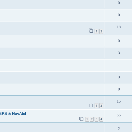
0
0
18
1
2
0
3
1
3
0
15
1
2
EPS & NovAtel
56
1
2
3
4
2