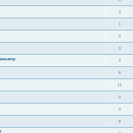
3
1
0
0
 Basecamp
0
6
11
0
0
8
?