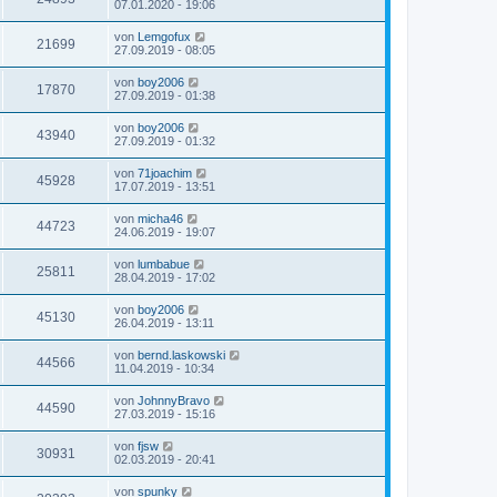
07.01.2020 - 19:06
von
Lemgofux
21699
27.09.2019 - 08:05
von
boy2006
17870
27.09.2019 - 01:38
von
boy2006
43940
27.09.2019 - 01:32
von
71joachim
45928
17.07.2019 - 13:51
von
micha46
44723
24.06.2019 - 19:07
von
lumbabue
25811
28.04.2019 - 17:02
von
boy2006
45130
26.04.2019 - 13:11
von
bernd.laskowski
44566
11.04.2019 - 10:34
von
JohnnyBravo
44590
27.03.2019 - 15:16
von
fjsw
30931
02.03.2019 - 20:41
von
spunky