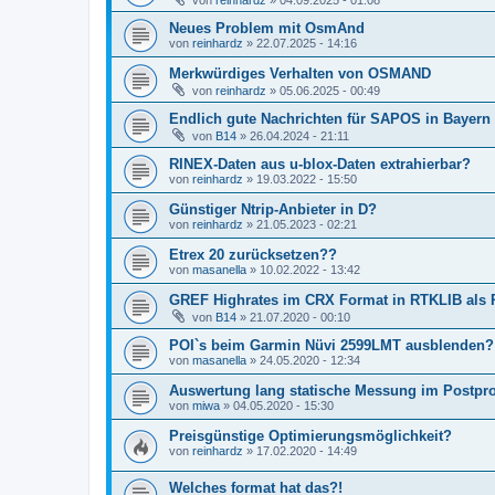
von
reinhardz
» 04.09.2025 - 01:08
Neues Problem mit OsmAnd
von
reinhardz
» 22.07.2025 - 14:16
Merkwürdiges Verhalten von OSMAND
von
reinhardz
» 05.06.2025 - 00:49
Endlich gute Nachrichten für SAPOS in Bayern
von
B14
» 26.04.2024 - 21:11
RINEX-Daten aus u-blox-Daten extrahierbar?
von
reinhardz
» 19.03.2022 - 15:50
Günstiger Ntrip-Anbieter in D?
von
reinhardz
» 21.05.2023 - 02:21
Etrex 20 zurücksetzen??
von
masanella
» 10.02.2022 - 13:42
GREF Highrates im CRX Format in RTKLIB als 
von
B14
» 21.07.2020 - 00:10
POI`s beim Garmin Nüvi 2599LMT ausblenden?
von
masanella
» 24.05.2020 - 12:34
Auswertung lang statische Messung im Postpr
von
miwa
» 04.05.2020 - 15:30
Preisgünstige Optimierungsmöglichkeit?
von
reinhardz
» 17.02.2020 - 14:49
Welches format hat das?!