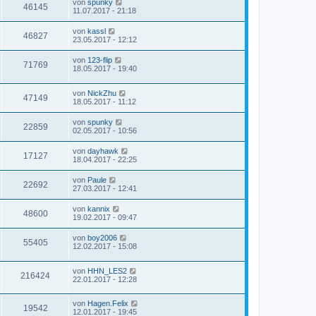
von
spunky
46145
11.07.2017 - 21:18
von
kassl
46827
23.05.2017 - 12:12
von
123-flip
71769
18.05.2017 - 19:40
von
NickZhu
47149
18.05.2017 - 11:12
von
spunky
22859
02.05.2017 - 10:56
von
dayhawk
17127
18.04.2017 - 22:25
von
Paule
22692
27.03.2017 - 12:41
von
kannix
48600
19.02.2017 - 09:47
von
boy2006
55405
12.02.2017 - 15:08
von
HHN_LES2
216424
22.01.2017 - 12:28
von
Hagen.Felix
19542
12.01.2017 - 19:45