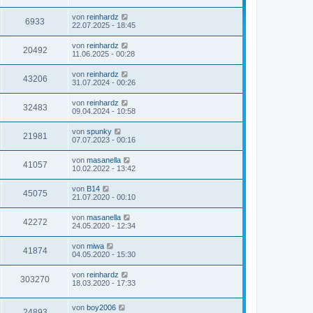
von
reinhardz
6933
22.07.2025 - 18:45
von
reinhardz
20492
11.06.2025 - 00:28
von
reinhardz
43206
31.07.2024 - 00:26
von
reinhardz
32483
09.04.2024 - 10:58
von
spunky
21981
07.07.2023 - 00:16
von
masanella
41057
10.02.2022 - 13:42
von
B14
45075
21.07.2020 - 00:10
von
masanella
42272
24.05.2020 - 12:34
von
miwa
41874
04.05.2020 - 15:30
von
reinhardz
303270
18.03.2020 - 17:33
von
boy2006
24893