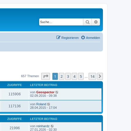
Suche
Erweiterte Suche
Registrieren
Anmelden
Seite
1
von
14
1
2
3
4
5
14
Nächste
657 Themen
…
ZUGRIFFE
LETZTER BEITRAG
von
Geospector
115906
02.09.2016 - 09:38
von
Roland
117136
28.04.2015 - 17:04
ZUGRIFFE
LETZTER BEITRAG
von
reinhardz
21996
27.01.2026 - 02:30