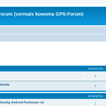
Forum (vormals kowoma GPS-Forum)
eiterte Suche
ANTWORTEN
0
chichte
1
ANTWORTEN
chzeitig Android-Fachmann ist
1