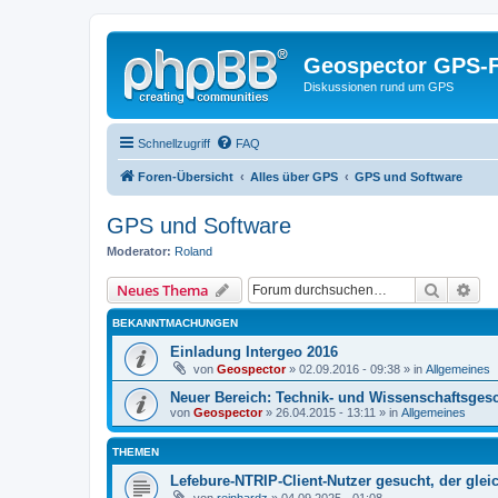
Geospector GPS-
Diskussionen rund um GPS
Schnellzugriff
FAQ
Foren-Übersicht
Alles über GPS
GPS und Software
GPS und Software
Moderator:
Roland
Suche
Erw
Neues Thema
BEKANNTMACHUNGEN
Einladung Intergeo 2016
von
Geospector
» 02.09.2016 - 09:38 » in
Allgemeines
Neuer Bereich: Technik- und Wissenschaftsges
von
Geospector
» 26.04.2015 - 13:11 » in
Allgemeines
THEMEN
Lefebure-NTRIP-Client-Nutzer gesucht, der glei