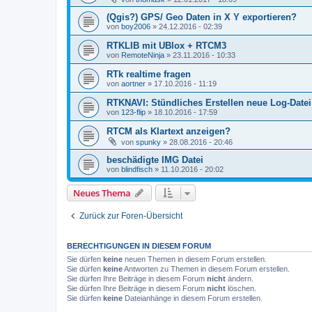
(Qgis?) GPS/ Geo Daten in X Y exportieren?
von
boy2006
» 24.12.2016 - 02:39
RTKLIB mit UBlox + RTCM3
von
RemoteNinja
» 23.11.2016 - 10:33
RTk realtime fragen
von
aortner
» 17.10.2016 - 11:19
RTKNAVI: Stündliches Erstellen neue Log-Datei
von
123-flip
» 18.10.2016 - 17:59
RTCM als Klartext anzeigen?
von
spunky
» 28.08.2016 - 20:46
beschädigte IMG Datei
von
blindfisch
» 11.10.2016 - 20:02
Neues Thema
Zurück zur Foren-Übersicht
BERECHTIGUNGEN IN DIESEM FORUM
Sie dürfen
keine
neuen Themen in diesem Forum erstellen.
Sie dürfen
keine
Antworten zu Themen in diesem Forum erstellen.
Sie dürfen Ihre Beiträge in diesem Forum
nicht
ändern.
Sie dürfen Ihre Beiträge in diesem Forum
nicht
löschen.
Sie dürfen
keine
Dateianhänge in diesem Forum erstellen.