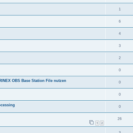
1
6
4
3
2
0
RINEX OBS Base Station File nutzen
0
0
ocessing
0
26
1
2
3