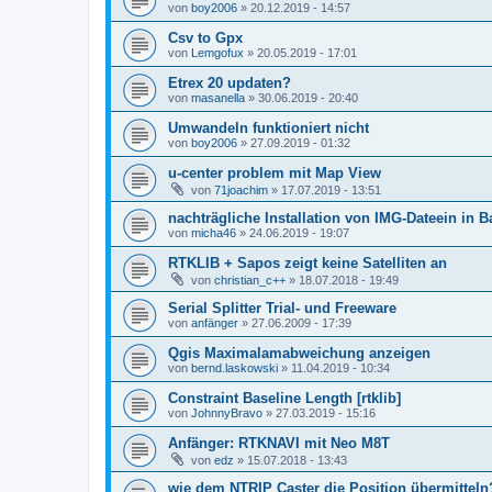
von
boy2006
» 20.12.2019 - 14:57
Csv to Gpx
von
Lemgofux
» 20.05.2019 - 17:01
Etrex 20 updaten?
von
masanella
» 30.06.2019 - 20:40
Umwandeln funktioniert nicht
von
boy2006
» 27.09.2019 - 01:32
u-center problem mit Map View
von
71joachim
» 17.07.2019 - 13:51
nachträgliche Installation von IMG-Dateein in
von
micha46
» 24.06.2019 - 19:07
RTKLIB + Sapos zeigt keine Satelliten an
von
christian_c++
» 18.07.2018 - 19:49
Serial Splitter Trial- und Freeware
von
anfänger
» 27.06.2009 - 17:39
Qgis Maximalamabweichung anzeigen
von
bernd.laskowski
» 11.04.2019 - 10:34
Constraint Baseline Length [rtklib]
von
JohnnyBravo
» 27.03.2019 - 15:16
Anfänger: RTKNAVI mit Neo M8T
von
edz
» 15.07.2018 - 13:43
wie dem NTRIP Caster die Position übermitteln