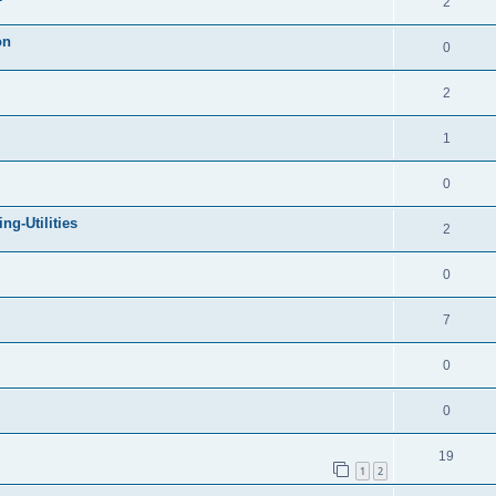
2
on
0
2
1
0
g-Utilities
2
0
7
0
0
19
1
2