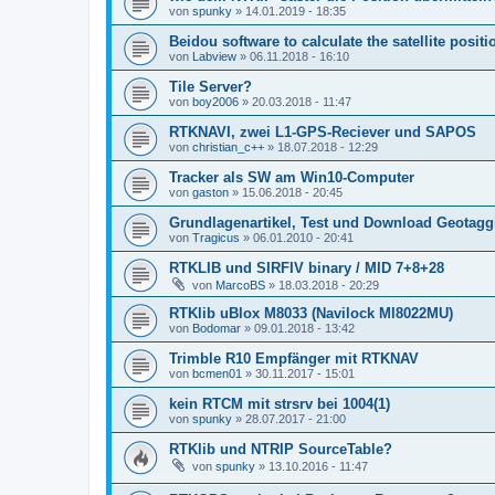
von
spunky
» 14.01.2019 - 18:35
Beidou software to calculate the satellite positi
von
Labview
» 06.11.2018 - 16:10
Tile Server?
von
boy2006
» 20.03.2018 - 11:47
RTKNAVI, zwei L1-GPS-Reciever und SAPOS
von
christian_c++
» 18.07.2018 - 12:29
Tracker als SW am Win10-Computer
von
gaston
» 15.06.2018 - 20:45
Grundlagenartikel, Test und Download Geotaggin
von
Tragicus
» 06.01.2010 - 20:41
RTKLIB und SIRFIV binary / MID 7+8+28
von
MarcoBS
» 18.03.2018 - 20:29
RTKlib uBlox M8033 (Navilock Ml8022MU)
von
Bodomar
» 09.01.2018 - 13:42
Trimble R10 Empfänger mit RTKNAV
von
bcmen01
» 30.11.2017 - 15:01
kein RTCM mit strsrv bei 1004(1)
von
spunky
» 28.07.2017 - 21:00
RTKlib und NTRIP SourceTable?
von
spunky
» 13.10.2016 - 11:47