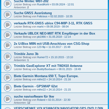
Suche Wintec WBT-202
Letzter Beitrag von
RuediKehl
«
03.09.2024 - 12:01
Antworten:
2
Suche GNSS Ausrüstung
Letzter Beitrag von
Felicious
«
02.02.2020 - 10:35
verkaufe RTK-GNSS ublox C94-M8P-3-11, RTK GNSS
Letzter Beitrag von
marki
«
09.08.2019 - 08:04
Verkaufe UBLOX NEO-M8T RTK Empfänger in der Box
Letzter Beitrag von
pb1966
«
31.05.2018 - 12:14
2x U-Blox M8N mit USB-Anschluss von CSG-Shop
Letzter Beitrag von
123-flip
«
11.03.2017 - 15:48
Trimble Juno 3b
Letzter Beitrag von
Humer72
«
15.10.2015 - 13:10
Antworten:
1
Trimble GeoExplorer XT mit TW2410 Antenne
Letzter Beitrag von
BuddyBuxbaum
«
08.01.2015 - 19:49
Biete Garmin Montana 650 T, Topo Europe.
Letzter Beitrag von
mthn22
«
24.10.2014 - 21:16
Biete Garmin - GPSMAP 62st
Letzter Beitrag von
mthn22
«
24.10.2014 - 21:15
suche navisoftware für lkw
Letzter Beitrag von
Roland
«
02.01.2014 - 22:30
Antworten:
12
VERSCHENKE VOLKSWAGEN NAVIGATOR GPS DVD 2 DIN