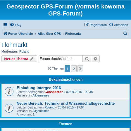
Geospector GPS-Forum (vormals kowoma
GPS-Forum)
FAQ
Registrieren
Anmelden
S
Foren-Übersicht
Alles über GPS
Flohmarkt
u
Flohmarkt
c
Moderator:
Roland
h
Suche
Erweiterte Suche
Neues Thema
e
1
2
Nächste
70 Themen
Bekanntmachungen
Einladung Intergeo 2016
Letzter Beitrag von
Geospector
«
02.09.2016 - 09:38
Verfasst in
Allgemeines
Neuer Bereich: Technik- und Wissenschaftsgeschichte
Letzter Beitrag von
Roland
«
28.04.2015 - 17:04
Verfasst in
Allgemeines
Antworten:
1
Themen