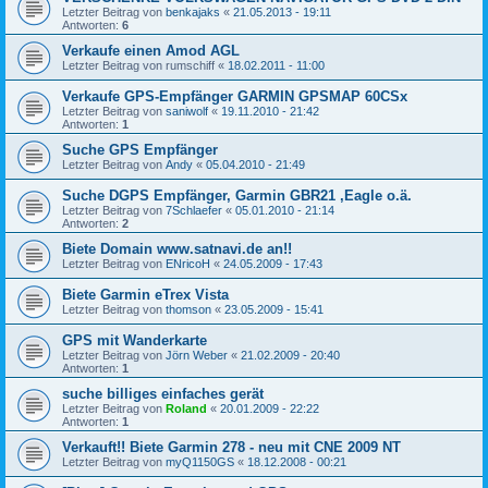
Letzter Beitrag von
benkajaks
«
21.05.2013 - 19:11
Antworten:
6
Verkaufe einen Amod AGL
Letzter Beitrag von
rumschiff
«
18.02.2011 - 11:00
Verkaufe GPS-Empfänger GARMIN GPSMAP 60CSx
Letzter Beitrag von
saniwolf
«
19.11.2010 - 21:42
Antworten:
1
Suche GPS Empfänger
Letzter Beitrag von
Andy
«
05.04.2010 - 21:49
Suche DGPS Empfänger, Garmin GBR21 ,Eagle o.ä.
Letzter Beitrag von
7Schlaefer
«
05.01.2010 - 21:14
Antworten:
2
Biete Domain www.satnavi.de an!!
Letzter Beitrag von
ENricoH
«
24.05.2009 - 17:43
Biete Garmin eTrex Vista
Letzter Beitrag von
thomson
«
23.05.2009 - 15:41
GPS mit Wanderkarte
Letzter Beitrag von
Jörn Weber
«
21.02.2009 - 20:40
Antworten:
1
suche billiges einfaches gerät
Letzter Beitrag von
Roland
«
20.01.2009 - 22:22
Antworten:
1
Verkauft!! Biete Garmin 278 - neu mit CNE 2009 NT
Letzter Beitrag von
myQ1150GS
«
18.12.2008 - 00:21