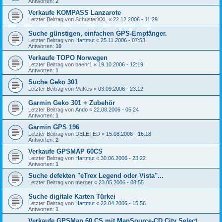
Antworten:
2
Verkaufe KOMPASS Lanzarote
Letzter Beitrag von
SchusterXXL
«
22.12.2006 - 11:29
Suche günstigen, einfachen GPS-Empfänger.
Letzter Beitrag von
Hartmut
«
25.11.2006 - 07:53
Antworten:
10
Verkaufe TOPO Norwegen
Letzter Beitrag von
baehr1
«
19.10.2006 - 12:19
Antworten:
1
Suche Geko 301
Letzter Beitrag von
MaKes
«
03.09.2006 - 23:12
Garmin Geko 301 + Zubehör
Letzter Beitrag von
Ando
«
22.08.2006 - 05:24
Antworten:
1
Garmin GPS 196
Letzter Beitrag von
DELETED
«
15.08.2006 - 16:18
Antworten:
2
Verkaufe GPSMAP 60CS
Letzter Beitrag von
Hartmut
«
30.06.2006 - 23:22
Antworten:
1
Suche defekten "eTrex Legend oder Vista"...
Letzter Beitrag von
merger
«
23.05.2006 - 08:55
Suche digitale Karten Türkei
Letzter Beitrag von
Hartmut
«
22.04.2006 - 15:56
Antworten:
1
Verkaufe GPSMap 60 CS mit MapSource-CD City Select