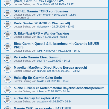
[Biete] Garmin Etrex Legend GPS
Letzter Beitrag von
ShortBrini
«
07.08.2008 - 13:27
SUCHE: Garmin TOPO von Spanien
Letzter Beitrag von
Jörn Weber
«
16.07.2008 - 18:50
Antworten:
2
Biete: Wintec WBT-201 (5 Wochen alt)
Letzter Beitrag von
nickeneck
«
29.05.2008 - 13:42
S: Bike-Navi-GPS + Wander-Tracking
Letzter Beitrag von
RLL
«
31.03.2008 - 07:52
Biete:Garmin Quest I & II, brandneu mit Garantie NEUER
PREIS
Letzter Beitrag von
GPS-Hannover
«
08.02.2008 - 16:30
Verkaufe Garmin Etrex Summit
Letzter Beitrag von
devil77
«
10.10.2007 - 14:11
Magellan MapSend Direct Route Europa gesucht
Letzter Beitrag von
NichZuFassen
«
26.09.2007 - 23:32
Halteclip für Garmin Geko-Serie
Letzter Beitrag von
floville
«
20.09.2007 - 15:40
suche 1.25000 er Kartenmaterial Bayern/Sachsen/Alpenraum
Letzter Beitrag von
tobser
«
20.09.2007 - 01:24
suche display für explorist 200
Letzter Beitrag von
ostbahn
«
04.09.2007 - 08:24
Garmin 276C zu verkaufen, FAST NEU