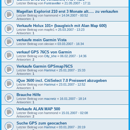
Letzter Beitrag von
Funtraveller
«
21.05.2007 - 17:11
Magellan Explorist 210 erst 3 Monate alt..... zu verkaufen
Letzter Beitrag von
hammond
«
14.04.2007 - 00:52
Antworten:
1
Verkaufe Holux 101+ (baugleich mit Alan Map 600)
Letzter Beitrag von
mapfe1
«
25.03.2007 - 13:23
Antworten:
1
verkaufe mein Garmin Vista
Letzter Beitrag von
olevian
«
03.03.2007 - 16:34
verkauf GPS 76CS von Garmin
Letzter Beitrag von
Olly_khe
«
06.02.2007 - 14:36
Antworten:
2
Verkaufe Garmin GPSmap76CS
Letzter Beitrag von
Hartmut
«
25.01.2007 - 15:33
Antworten:
1
iQue 3600 incl. CitiSelect 7.0 Preiswert abzugeben
Letzter Beitrag von
Hartmut
«
23.01.2007 - 12:52
Antworten:
1
Brauche Hilfe
Letzter Beitrag von
macnetz
«
16.01.2007 - 18:14
Antworten:
1
Verkaufe ALAN MAP 500
Letzter Beitrag von
hammond
«
15.01.2007 - 02:08
Antworten:
2
Suche GPS zum geocachen
Letzter Beitrag von
Hartmut
«
03.01.2007 - 20:19