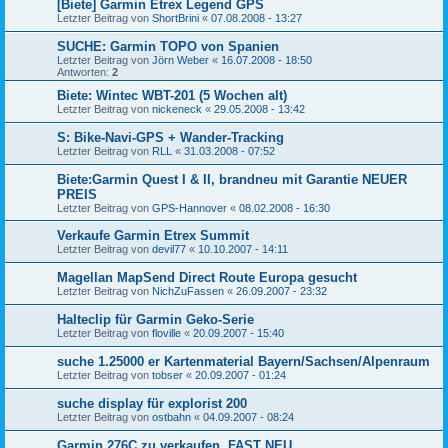
[Biete] Garmin Etrex Legend GPS
Letzter Beitrag von
ShortBrini
«
07.08.2008 - 13:27
SUCHE: Garmin TOPO von Spanien
Letzter Beitrag von
Jörn Weber
«
16.07.2008 - 18:50
Antworten:
2
Biete: Wintec WBT-201 (5 Wochen alt)
Letzter Beitrag von
nickeneck
«
29.05.2008 - 13:42
S: Bike-Navi-GPS + Wander-Tracking
Letzter Beitrag von
RLL
«
31.03.2008 - 07:52
Biete:Garmin Quest I & II, brandneu mit Garantie NEUER
PREIS
Letzter Beitrag von
GPS-Hannover
«
08.02.2008 - 16:30
Verkaufe Garmin Etrex Summit
Letzter Beitrag von
devil77
«
10.10.2007 - 14:11
Magellan MapSend Direct Route Europa gesucht
Letzter Beitrag von
NichZuFassen
«
26.09.2007 - 23:32
Halteclip für Garmin Geko-Serie
Letzter Beitrag von
floville
«
20.09.2007 - 15:40
suche 1.25000 er Kartenmaterial Bayern/Sachsen/Alpenraum
Letzter Beitrag von
tobser
«
20.09.2007 - 01:24
suche display für explorist 200
Letzter Beitrag von
ostbahn
«
04.09.2007 - 08:24
Garmin 276C zu verkaufen, FAST NEU