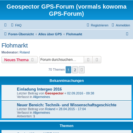
Geospector GPS-Forum (vormals kowoma
GPS-Forum)
FAQ
Registrieren
Anmelden
S
Foren-Übersicht
Alles über GPS
Flohmarkt
u
Flohmarkt
c
Moderator:
Roland
h
Suche
Erweiterte Suche
Neues Thema
e
1
2
Nächste
70 Themen
Bekanntmachungen
Einladung Intergeo 2016
Letzter Beitrag von
Geospector
«
02.09.2016 - 09:38
Verfasst in
Allgemeines
Neuer Bereich: Technik- und Wissenschaftsgeschichte
Letzter Beitrag von
Roland
«
28.04.2015 - 17:04
Verfasst in
Allgemeines
Antworten:
1
Themen