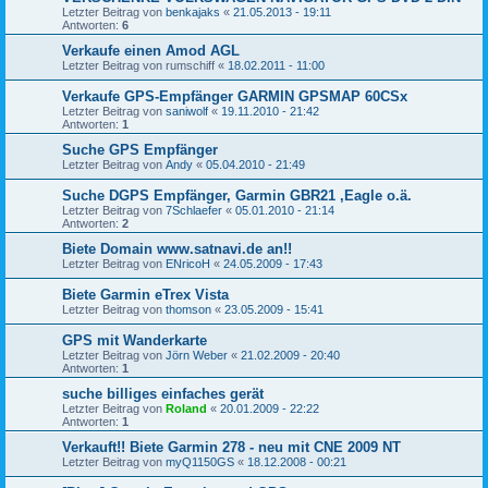
Letzter Beitrag von
benkajaks
«
21.05.2013 - 19:11
Antworten:
6
Verkaufe einen Amod AGL
Letzter Beitrag von
rumschiff
«
18.02.2011 - 11:00
Verkaufe GPS-Empfänger GARMIN GPSMAP 60CSx
Letzter Beitrag von
saniwolf
«
19.11.2010 - 21:42
Antworten:
1
Suche GPS Empfänger
Letzter Beitrag von
Andy
«
05.04.2010 - 21:49
Suche DGPS Empfänger, Garmin GBR21 ,Eagle o.ä.
Letzter Beitrag von
7Schlaefer
«
05.01.2010 - 21:14
Antworten:
2
Biete Domain www.satnavi.de an!!
Letzter Beitrag von
ENricoH
«
24.05.2009 - 17:43
Biete Garmin eTrex Vista
Letzter Beitrag von
thomson
«
23.05.2009 - 15:41
GPS mit Wanderkarte
Letzter Beitrag von
Jörn Weber
«
21.02.2009 - 20:40
Antworten:
1
suche billiges einfaches gerät
Letzter Beitrag von
Roland
«
20.01.2009 - 22:22
Antworten:
1
Verkauft!! Biete Garmin 278 - neu mit CNE 2009 NT
Letzter Beitrag von
myQ1150GS
«
18.12.2008 - 00:21