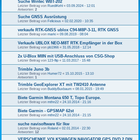
Suche Wintec WBT-202
Letzter Beitrag von
RuediKehl
«
03.09.2024 - 12:01
Antworten:
2
Suche GNSS Ausrüstung
Letzter Beitrag von
Felicious
«
02.02.2020 - 10:35
verkaufe RTK-GNSS ublox C94-M8P-3-11, RTK GNSS
Letzter Beitrag von
marki
«
09.08.2019 - 08:04
Verkaufe UBLOX NEO-M8T RTK Empfänger in der Box
Letzter Beitrag von
pb1966
«
31.05.2018 - 12:14
2x U-Blox M8N mit USB-Anschluss von CSG-Shop
Letzter Beitrag von
123-flip
«
11.03.2017 - 15:48
Trimble Juno 3b
Letzter Beitrag von
Humer72
«
15.10.2015 - 13:10
Antworten:
1
Trimble GeoExplorer XT mit TW2410 Antenne
Letzter Beitrag von
BuddyBuxbaum
«
08.01.2015 - 19:49
Biete Garmin Montana 650 T, Topo Europe.
Letzter Beitrag von
mthn22
«
24.10.2014 - 21:16
Biete Garmin - GPSMAP 62st
Letzter Beitrag von
mthn22
«
24.10.2014 - 21:15
suche navisoftware für lkw
Letzter Beitrag von
Roland
«
02.01.2014 - 22:30
Antworten:
12
VERSCHENKE VOLKSWAGEN NAVIGATOR GPS DVD 2 DIN