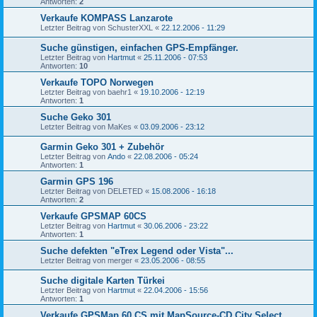
Antworten:
2
Verkaufe KOMPASS Lanzarote
Letzter Beitrag von
SchusterXXL
«
22.12.2006 - 11:29
Suche günstigen, einfachen GPS-Empfänger.
Letzter Beitrag von
Hartmut
«
25.11.2006 - 07:53
Antworten:
10
Verkaufe TOPO Norwegen
Letzter Beitrag von
baehr1
«
19.10.2006 - 12:19
Antworten:
1
Suche Geko 301
Letzter Beitrag von
MaKes
«
03.09.2006 - 23:12
Garmin Geko 301 + Zubehör
Letzter Beitrag von
Ando
«
22.08.2006 - 05:24
Antworten:
1
Garmin GPS 196
Letzter Beitrag von
DELETED
«
15.08.2006 - 16:18
Antworten:
2
Verkaufe GPSMAP 60CS
Letzter Beitrag von
Hartmut
«
30.06.2006 - 23:22
Antworten:
1
Suche defekten "eTrex Legend oder Vista"...
Letzter Beitrag von
merger
«
23.05.2006 - 08:55
Suche digitale Karten Türkei
Letzter Beitrag von
Hartmut
«
22.04.2006 - 15:56
Antworten:
1
Verkaufe GPSMap 60 CS mit MapSource-CD City Select