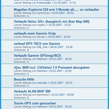
Letzter Beitrag von
Funtraveller
«
21.05.2007 - 17:11
Magellan Explorist 210 erst 3 Monate alt..... zu verkaufen
Letzter Beitrag von
hammond
«
14.04.2007 - 00:52
Antworten:
1
Verkaufe Holux 101+ (baugleich mit Alan Map 600)
Letzter Beitrag von
mapfe1
«
25.03.2007 - 13:23
Antworten:
1
verkaufe mein Garmin Vista
Letzter Beitrag von
olevian
«
03.03.2007 - 16:34
verkauf GPS 76CS von Garmin
Letzter Beitrag von
Olly_khe
«
06.02.2007 - 14:36
Antworten:
2
Verkaufe Garmin GPSmap76CS
Letzter Beitrag von
Hartmut
«
25.01.2007 - 15:33
Antworten:
1
iQue 3600 incl. CitiSelect 7.0 Preiswert abzugeben
Letzter Beitrag von
Hartmut
«
23.01.2007 - 12:52
Antworten:
1
Brauche Hilfe
Letzter Beitrag von
macnetz
«
16.01.2007 - 18:14
Antworten:
1
Verkaufe ALAN MAP 500
Letzter Beitrag von
hammond
«
15.01.2007 - 02:08
Antworten:
2
Suche GPS zum geocachen
Letzter Beitrag von
Hartmut
«
03.01.2007 - 20:19