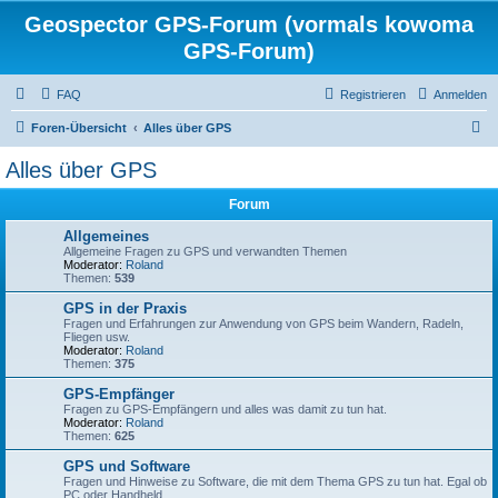
Geospector GPS-Forum (vormals kowoma
GPS-Forum)
FAQ
Registrieren
Anmelden
S
Foren-Übersicht
Alles über GPS
u
Alles über GPS
c
Forum
h
e
Allgemeines
Allgemeine Fragen zu GPS und verwandten Themen
Moderator:
Roland
Themen:
539
GPS in der Praxis
Fragen und Erfahrungen zur Anwendung von GPS beim Wandern, Radeln,
Fliegen usw.
Moderator:
Roland
Themen:
375
GPS-Empfänger
Fragen zu GPS-Empfängern und alles was damit zu tun hat.
Moderator:
Roland
Themen:
625
GPS und Software
Fragen und Hinweise zu Software, die mit dem Thema GPS zu tun hat. Egal ob
PC oder Handheld.