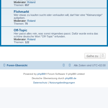
Moderator:
Roland
Themen:
657
Flohmarkt
Wer etwas zu kaufen sucht oder verkaufen will, darf hier eine "Kleinanzeige"
aufgeben.
Moderator:
Roland
Themen:
70
Off-Topic
Hier passt alles rein, was sonst nirgendwo passt. Dafür wurde extra das
schöne deutsche Wort "Off-Topic" erfunden.
Moderator:
Roland
Themen:
122
Gehe zu
Foren-Übersicht
Alle Zeiten sind
UTC+02:00
Powered by
phpBB
® Forum Software © phpBB Limited
Deutsche Übersetzung durch
phpBB.de
Datenschutz
|
Nutzungsbedingungen