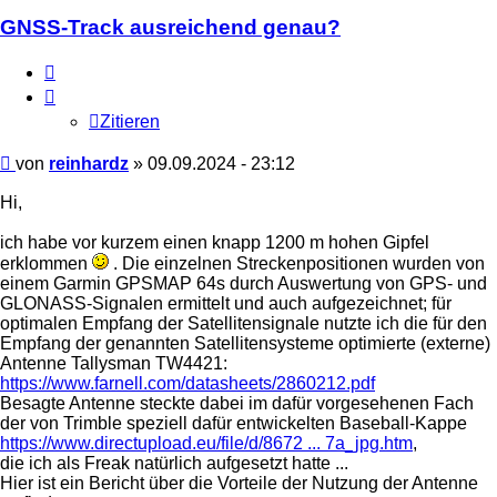
GNSS-Track ausreichend genau?
Zitieren
Zitieren
Beitrag
von
reinhardz
»
09.09.2024 - 23:12
Hi,
ich habe vor kurzem einen knapp 1200 m hohen Gipfel
erklommen
. Die einzelnen Streckenpositionen wurden von
einem Garmin GPSMAP 64s durch Auswertung von GPS- und
GLONASS-Signalen ermittelt und auch aufgezeichnet; für
optimalen Empfang der Satellitensignale nutzte ich die für den
Empfang der genannten Satellitensysteme optimierte (externe)
Antenne Tallysman TW4421:
https://www.farnell.com/datasheets/2860212.pdf
Besagte Antenne steckte dabei im dafür vorgesehenen Fach
der von Trimble speziell dafür entwickelten Baseball-Kappe
https://www.directupload.eu/file/d/8672 ... 7a_jpg.htm
,
die ich als Freak natürlich aufgesetzt hatte ...
Hier ist ein Bericht über die Vorteile der Nutzung der Antenne