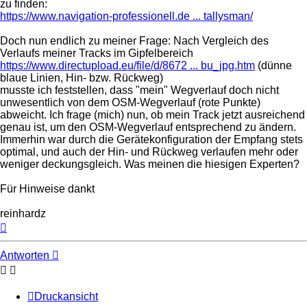
zu finden:
https://www.navigation-professionell.de ... tallysman/
Doch nun endlich zu meiner Frage: Nach Vergleich des
Verlaufs meiner Tracks im Gipfelbereich
https://www.directupload.eu/file/d/8672 ... bu_jpg.htm
(dünne
blaue Linien, Hin- bzw. Rückweg)
musste ich feststellen, dass "mein" Wegverlauf doch nicht
unwesentlich von dem OSM-Wegverlauf (rote Punkte)
abweicht. Ich frage (mich) nun, ob mein Track jetzt ausreichend
genau ist, um den OSM-Wegverlauf entsprechend zu ändern.
Immerhin war durch die Gerätekonfiguration der Empfang stets
optimal, und auch der Hin- und Rückweg verlaufen mehr oder
weniger deckungsgleich. Was meinen die hiesigen Experten?
Für Hinweise dankt
reinhardz
Nach
oben
Antworten
Druckansicht