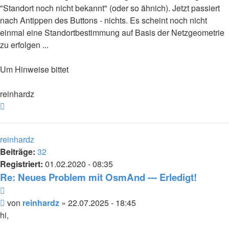
"Standort noch nicht bekannt" (oder so ähnich). Jetzt passiert
nach Antippen des Buttons - nichts. Es scheint noch nicht
einmal eine Standortbestimmung auf Basis der Netzgeometrie
zu erfolgen ...
Um Hinweise bittet
reinhardz
Nach
oben
reinhardz
Beiträge:
32
Registriert:
01.02.2020 - 08:35
Re: Neues Problem mit OsmAnd --- Erledigt!
Zitieren
Beitrag
von
reinhardz
»
22.07.2025 - 18:45
hi,