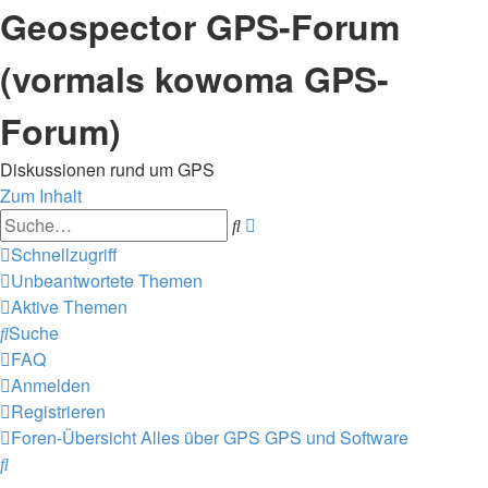
Geospector GPS-Forum
(vormals kowoma GPS-
Forum)
Diskussionen rund um GPS
Zum Inhalt
Erweiterte
Suche
Suche
Schnellzugriff
Unbeantwortete Themen
Aktive Themen
Suche
FAQ
Anmelden
Registrieren
Foren-Übersicht
Alles über GPS
GPS und Software
Suche