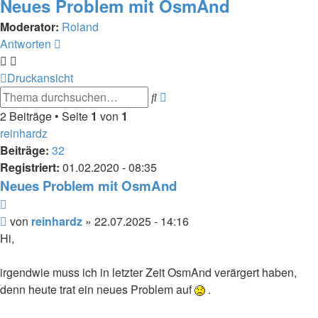
Neues Problem mit OsmAnd
Moderator:
Roland
Antworten
Druckansicht
Erweiterte
Suche
Suche
2 Beiträge • Seite
1
von
1
reinhardz
Beiträge:
32
Registriert:
01.02.2020 - 08:35
Neues Problem mit OsmAnd
Zitieren
Beitrag
von
reinhardz
»
22.07.2025 - 14:16
Hi,
irgendwie muss ich in letzter Zeit OsmAnd verärgert haben,
denn heute trat ein neues Problem auf
.