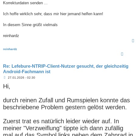
Korrekturdaten senden ...
Ich hoffe wirklich sehr, dass mir hier jemand helfen kann!
In diesem Sinne grüßt vielmals
reinhardz
reinhardz
Re: Lefebure-NTRIP-Client-Nutzer gesucht, der gleichzeitig
Android-Fachmann ist
B
27.01.2026 - 02:30
e
Hi,
i
t
r
a
durch reinen Zufall und Rumspielen konnte das
g
beschriebene Problem gestern gelöst werden.
Zuerst trat es natürlich leider wieder auf. In
meiner "Verzweiflung" tippte ich dann zufällig
mal auf das Symbol links neben dem Zahnrad in