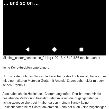
Missing_caster_connection_01.jpg (100.13 KiB) 21856 mal betrachtet
keine Korrekturdaten empfangen.
Um zu testen, ob das Handy die Ursache für das Problem ist, habe ich es
mit einem älteren Motorola-Gerät mit Android 11 versucht, leider mit dem
selben Ergebnis.
Also habe ich die Hotline des Casters angerufen: Dort hat man mir die
bestehende Verbindung bestätigt (also müssen die Zugangsdaten ja
richtig abgespeichert sein), aber da von meinem Handy keine
Positionsdaten beim Caster ankommen, kann der auch keine zugehörigen