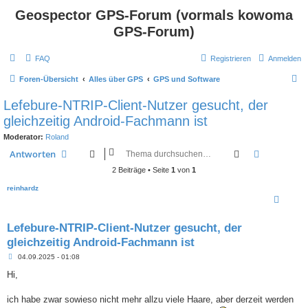
Geospector GPS-Forum (vormals kowoma
GPS-Forum)
FAQ
Registrieren
Anmelden
S
Foren-Übersicht
Alles über GPS
GPS und Software
u
Lefebure-NTRIP-Client-Nutzer gesucht, der
c
gleichzeitig Android-Fachmann ist
h
Moderator:
Roland
e
Suche
Erweiterte
Antworten
2 Beiträge • Seite
1
von
1
reinhardz
Lefebure-NTRIP-Client-Nutzer gesucht, der
gleichzeitig Android-Fachmann ist
B
04.09.2025 - 01:08
e
i
Hi,
t
r
a
ich habe zwar sowieso nicht mehr allzu viele Haare, aber derzeit werden
g