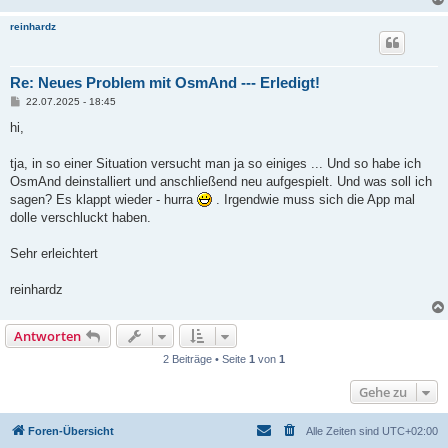
reinhardz
Re: Neues Problem mit OsmAnd --- Erledigt!
B
22.07.2025 - 18:45
e
i
hi,
t
r
a
tja, in so einer Situation versucht man ja so einiges ... Und so habe ich
g
OsmAnd deinstalliert und anschließend neu aufgespielt. Und was soll ich
sagen? Es klappt wieder - hurra
. Irgendwie muss sich die App mal
dolle verschluckt haben.
Sehr erleichtert
reinhardz
Antworten
2 Beiträge • Seite
1
von
1
Gehe zu
Foren-Übersicht
Alle Zeiten sind
UTC+02:00