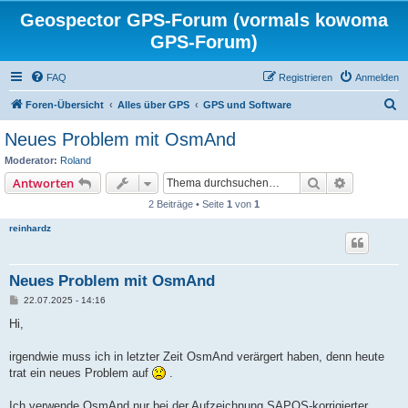
Geospector GPS-Forum (vormals kowoma
GPS-Forum)
FAQ
Registrieren
Anmelden
S
Foren-Übersicht
Alles über GPS
GPS und Software
u
Neues Problem mit OsmAnd
c
Moderator:
Roland
h
Suche
Erweiterte
Antworten
e
2 Beiträge • Seite
1
von
1
reinhardz
Neues Problem mit OsmAnd
B
22.07.2025 - 14:16
e
i
Hi,
t
r
a
irgendwie muss ich in letzter Zeit OsmAnd verärgert haben, denn heute
g
trat ein neues Problem auf
.
Ich verwende OsmAnd nur bei der Aufzeichnung SAPOS-korrigierter