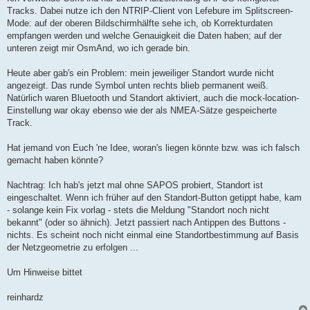
Tracks. Dabei nutze ich den NTRIP-Client von Lefebure im Splitscreen-
Mode: auf der oberen Bildschirmhälfte sehe ich, ob Korrekturdaten
empfangen werden und welche Genauigkeit die Daten haben; auf der
unteren zeigt mir OsmAnd, wo ich gerade bin.
Heute aber gab's ein Problem: mein jeweiliger Standort wurde nicht
angezeigt. Das runde Symbol unten rechts blieb permanent weiß.
Natürlich waren Bluetooth und Standort aktiviert, auch die mock-location-
Einstellung war okay ebenso wie der als NMEA-Sätze gespeicherte
Track.
Hat jemand von Euch 'ne Idee, woran's liegen könnte bzw. was ich falsch
gemacht haben könnte?
Nachtrag: Ich hab's jetzt mal ohne SAPOS probiert, Standort ist
eingeschaltet. Wenn ich früher auf den Standort-Button getippt habe, kam
- solange kein Fix vorlag - stets die Meldung "Standort noch nicht
bekannt" (oder so ähnich). Jetzt passiert nach Antippen des Buttons -
nichts. Es scheint noch nicht einmal eine Standortbestimmung auf Basis
der Netzgeometrie zu erfolgen ...
Um Hinweise bittet
reinhardz